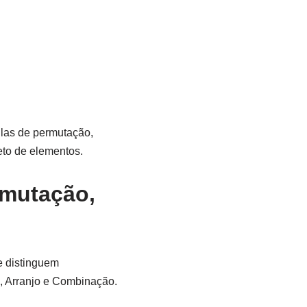
ulas de permutação,
eto de elementos.
rmutação,
e distinguem
, Arranjo e Combinação.