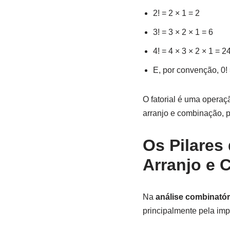
2! = 2 × 1 = 2
3! = 3 × 2 × 1 = 6
4! = 4 × 3 × 2 × 1 = 2
E, por convenção, 0! 
O fatorial é uma operaç
arranjo e combinação, p
Os Pilares
Arranjo e
Na
análise combinatór
principalmente pela im