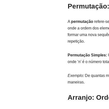
Permutação:
A
permutação
refere-s
onde a ordem dos elemen
formar uma nova sequên
repetição.
Permutação Simples:
U
onde ‘n’ é o número tot
Exemplo:
De quantas man
maneiras.
Arranjo: Or