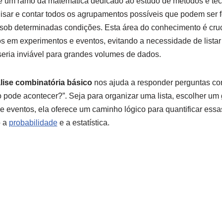
 é um ramo da matemática dedicado ao estudo de métodos e té
lisar e contar todos os agrupamentos possíveis que podem ser 
sob determinadas condições. Esta área do conhecimento é cruc
s em experimentos e eventos, evitando a necessidade de listar
seria inviável para grandes volumes de dados.
lise combinatória básico
nos ajuda a responder perguntas c
o pode acontecer?”. Seja para organizar uma lista, escolher u
e eventos, ela oferece um caminho lógico para quantificar essa
o a
probabilidade
e a estatística.