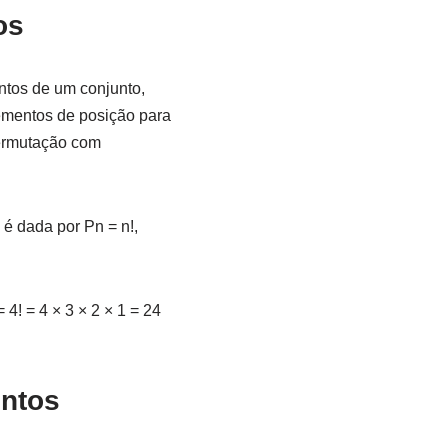
os
tos de um conjunto,
lementos de posição para
permutação com
 é dada por Pn = n!,
! = 4 × 3 × 2 × 1 = 24
entos