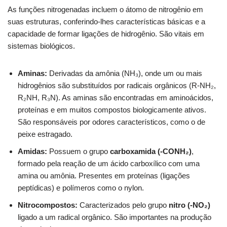
As funções nitrogenadas incluem o átomo de nitrogênio em
suas estruturas, conferindo-lhes características básicas e a
capacidade de formar ligações de hidrogênio. São vitais em
sistemas biológicos.
Aminas:
Derivadas da amônia (NH₃), onde um ou mais
hidrogênios são substituídos por radicais orgânicos (R-NH₂,
R₂NH, R₃N). As aminas são encontradas em aminoácidos,
proteínas e em muitos compostos biologicamente ativos.
São responsáveis por odores característicos, como o de
peixe estragado.
Amidas:
Possuem o grupo
carboxamida (-CONH₂)
,
formado pela reação de um ácido carboxílico com uma
amina ou amônia. Presentes em proteínas (ligações
peptídicas) e polímeros como o nylon.
Nitrocompostos:
Caracterizados pelo grupo
nitro (-NO₂)
ligado a um radical orgânico. São importantes na produção