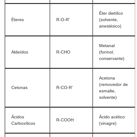
Éter dietílico
Éteres
R-O-R’
(solvente,
anestésico)
Metanal
Aldeídos
R-CHO
(formol,
conservante)
Acetona
(removedor de
Cetonas
R-CO-R’
esmalte,
solvente)
Ácidos
Ácido acético
R-COOH
Carboxílicos
(vinagre)