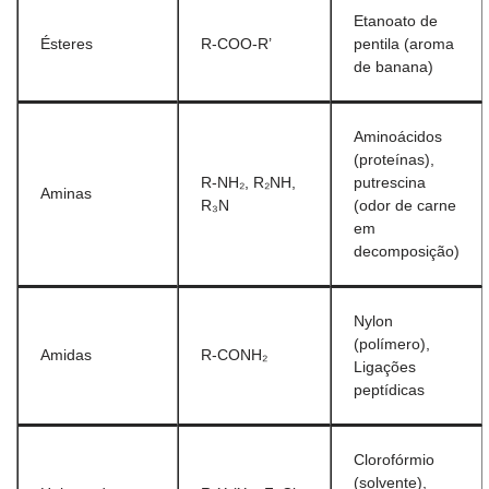
Etanoato de
Ésteres
R-COO-R’
pentila (aroma
de banana)
Aminoácidos
(proteínas),
R-NH₂, R₂NH,
putrescina
Aminas
R₃N
(odor de carne
em
decomposição)
Nylon
(polímero),
Amidas
R-CONH₂
Ligações
peptídicas
Clorofórmio
(solvente),