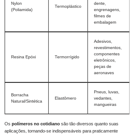
Nylon
dente,
Termoplástico
(Poliamida)
engrenagens,
filmes de
embalagem
Adesivos,
revestimentos,
componentes
Resina Epóxi
Termorrígido
eletrônicos,
peças de
aeronaves
Pneus, luvas,
Borracha
Elastômero
vedantes,
Natural/Sintética
mangueiras
Os
polímeros no cotidiano
são tão diversos quanto suas
aplicações, tornando-se indispensáveis para praticamente