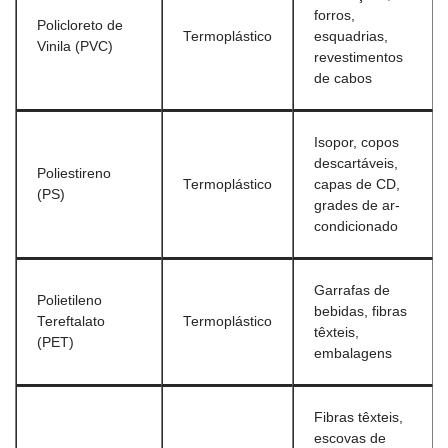
forros,
Policloreto de
Termoplástico
esquadrias,
Vinila (PVC)
revestimentos
de cabos
Isopor, copos
descartáveis,
Poliestireno
Termoplástico
capas de CD,
(PS)
grades de ar-
condicionado
Garrafas de
Polietileno
bebidas, fibras
Tereftalato
Termoplástico
têxteis,
(PET)
embalagens
Fibras têxteis,
escovas de