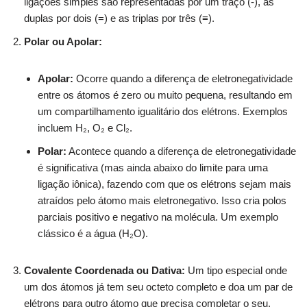
ligações simples são representadas por um traço (-), as
duplas por dois (=) e as triplas por três (≡).
Polar ou Apolar:
Apolar:
Ocorre quando a diferença de eletronegatividade
entre os átomos é zero ou muito pequena, resultando em
um compartilhamento igualitário dos elétrons. Exemplos
incluem H₂, O₂ e Cl₂.
Polar:
Acontece quando a diferença de eletronegatividade
é significativa (mas ainda abaixo do limite para uma
ligação iônica), fazendo com que os elétrons sejam mais
atraídos pelo átomo mais eletronegativo. Isso cria polos
parciais positivo e negativo na molécula. Um exemplo
clássico é a água (H₂O).
Covalente Coordenada ou Dativa:
Um tipo especial onde
um dos átomos já tem seu octeto completo e doa um par de
elétrons para outro átomo que precisa completar o seu.