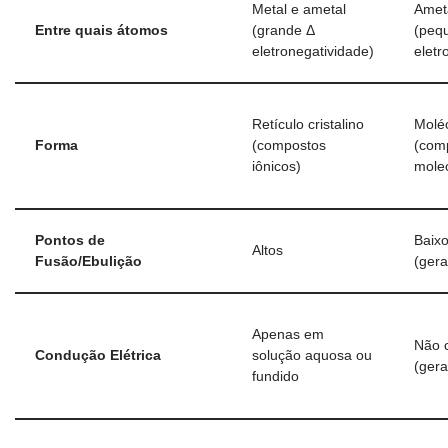
Metal e ametal
Amet
Entre quais átomos
(grande Δ
(peq
eletronegatividade)
eletr
Retículo cristalino
Molé
Forma
(compostos
(com
iônicos)
mole
Pontos de
Baix
Altos
Fusão/Ebulição
(ger
Apenas em
Não 
Condução Elétrica
solução aquosa ou
(ger
fundido