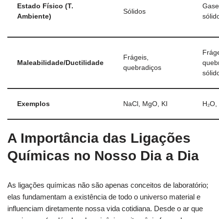
Estado Físico (T.
Gases
Sólidos
Ambiente)
sólid
Fráge
Frágeis,
Maleabilidade/Ductilidade
quebr
quebradiços
sólid
Exemplos
NaCl, MgO, KI
H₂O,
A Importância das Ligações
Químicas no Nosso Dia a Dia
As ligações químicas não são apenas conceitos de laboratório;
elas fundamentam a existência de todo o universo material e
influenciam diretamente nossa vida cotidiana. Desde o ar que