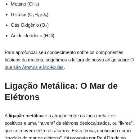
Metano (CH₄)
Glicose (C₆H₁₂O₆)
Gás Oxigênio (O₂)
Ácido clorídrico (HCl)
Para aprofundar seu conhecimento sobre os componentes
básicos da matéria, sugerimos a leitura do nosso artigo sobre
O
que são Átomos e Moléculas
.
Ligação Metálica: O Mar de
Elétrons
A
ligação metálica
é a atração entre os íons metálicos
positivos e uma “nuvem” de elétrons deslocalizados, ou “livres”,
que se movem entre os átomos. Essa teoria, conhecida como
“modelo do mar de elétrons”, foi proposta por Paul Drude no