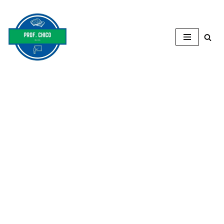
Pular
para
o
conteúdo